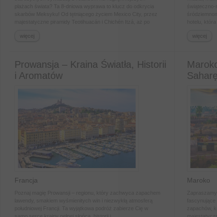
plażach świata? Ta 8-dniowa wyprawa to klucz do odkrycia
świąteczno-
skarbów Meksyku! Od tętniącego życiem Mexico City, przez
śródziemnom
majestatyczne piramidy Teotihuacán i Chichén Itzá, aż po
hotelu, któr
turkusowe wody Cancún i malownicze klify Tulum. Poznaj
charakter i
więcej
więcej
smaki autentycznej tequili, zanurz się w mistycznej cenocie Ik
otoczeniu his
Kil i poczuj magię kultury Majów i Azteków. To nie jest zwykła
wycieczka – to przygoda życia, która czeka właśnie na Ciebie.
Nie zwlekaj, zarezerwuj swoje miejsce w raju już dziś!
Prowansja – Kraina Światła, Historii
Maroko
i Aromatów
Sahar
Francja
Maroko
Poznaj magię Prowansji – regionu, który zachwyca zapachem
Zapraszamy 
lawendy, smakiem wyśmienitych win i niezwykłą atmosferą
fascynujące 
południowej Francji. Ta wyjątkowa podróż zabierze Cię w
zapachów, k
samo serce krainy pełnej słońca, historii i
majestatyczn