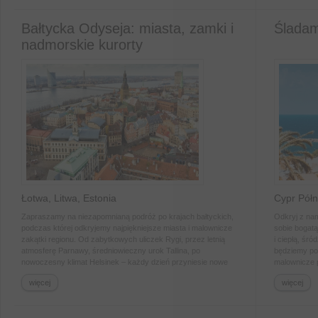
idealna propozycja dla miłośników romantycznych widoków,
oraz miejsc, 
spokojnej atmosfery i klimatu „jak z filmu”.
każdym kroku
średniowiec
Bałtycka Odyseja: miasta, zamki i
Śladam
wybrzeża st
nadmorskie kurorty
lokalnych s
poszukujący
degustacji r
panoramiczn
tradycją w j
Włoch.
Łotwa, Litwa, Estonia
Cypr Półn
Zapraszamy na niezapomnianą podróż po krajach bałtyckich,
Odkryj z nam
podczas której odkryjemy najpiękniejsze miasta i malownicze
sobie bogatą
zakątki regionu. Od zabytkowych uliczek Rygi, przez letnią
i ciepłą, śr
atmosferę Parnawy, średniowieczny urok Tallina, po
będziemy pod
nowoczesny klimat Helsinek – każdy dzień przyniesie nowe
malownicze po
wrażenia. W Łotwie i na Litwie zachwycą nas unikalne
dzikie zakąt
więcej
więcej
krajobrazy, tajemnicze jaskinie, zamki i miejsca pełne historii,
imponujące k
jak Sigulda czy Wzgórze Krzyży. Wycieczka łączy zwiedzanie
poczujemy p
kultowych zabytków z możliwością relaksu i spacerów w
czas wolny n