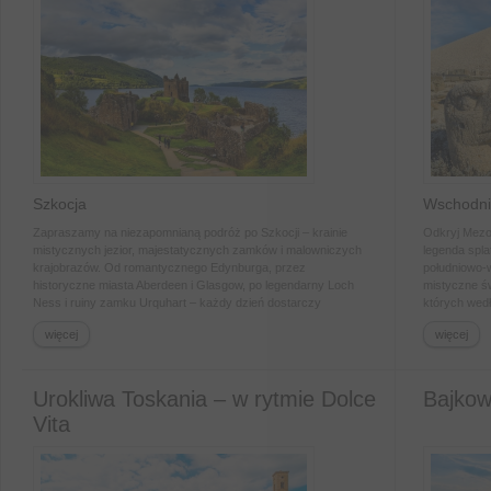
Szkocja
Wschodni
Zapraszamy na niezapomnianą podróż po Szkocji – krainie
Odkryj Mezop
mistycznych jezior, majestatycznych zamków i malowniczych
legenda spla
krajobrazów. Od romantycznego Edynburga, przez
południowo-w
historyczne miasta Aberdeen i Glasgow, po legendarny Loch
mistyczne św
Ness i ruiny zamku Urquhart – każdy dzień dostarczy
których wedł
niezapomnianych wrażeń. Odkryj urok wąskich uliczek St.
Göbeklitepe 
więcej
więcej
Andrews, poczuj atmosferę królewskich rezydencji i podziwiaj
zachwyć się
bajkowe zamki w otoczeniu zielonych dolin. Poznasz historię,
Spaceruj po
kulturę i tradycje Szkocji, a wieczorem skosztujesz słynnej
i podziwiaj 
szkockiej whisky w typowej destylarni. To podróż, która łączy
To intensywn
Urokliwa Toskania – w rytmie Dolce
Bajkow
przygodę, kulturę i przepiękne krajobrazy, pozostawiając
ducha staroż
Vita
wspomnienia na całe życie.