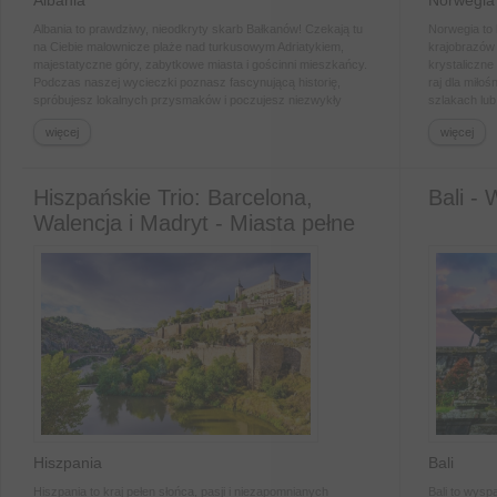
Albania
Norwegia
Albania to prawdziwy, nieodkryty skarb Bałkanów! Czekają tu
Norwegia to 
na Ciebie malownicze plaże nad turkusowym Adriatykiem,
krajobrazów 
majestatyczne góry, zabytkowe miasta i gościnni mieszkańcy.
krystaliczne
Podczas naszej wycieczki poznasz fascynującą historię,
raj dla miło
spróbujesz lokalnych przysmaków i poczujesz niezwykły
szlakach lu
klimat tego miejsca.
norweska go
więcej
więcej
sprawiają, ż
najwyższym 
Hiszpańskie Trio: Barcelona,
Bali -
Walencja i Madryt - Miasta pełne
magii!
Hiszpania
Bali
Hiszpania to kraj pełen słońca, pasji i niezapomnianych
Bali to wysp