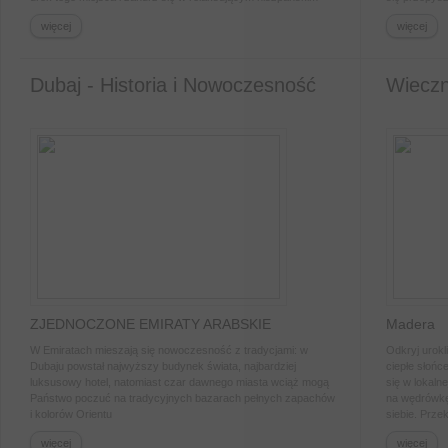
klimacie.
podróż połąc
więcej
więcej
mieszkańców
wrażeniami.
Dubaj - Historia i Nowoczesność
Wieczn
ZJEDNOCZONE EMIRATY ARABSKIE
Madera
W Emiratach mieszają się nowoczesność z tradycjami: w
Odkryj urokl
Dubaju powstał najwyższy budynek świata, najbardziej
ciepłe słońc
luksusowy hotel, natomiast czar dawnego miasta wciąż mogą
się w lokalne
Państwo poczuć na tradycyjnych bazarach pełnych zapachów
na wędrówkę
i kolorów Orientu
siebie. Prze
jednym z na
więcej
więcej
Europie