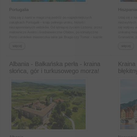
Portugalia
Hiszpania
Udaj się z nami w magiczną podróż po najpiękniejszych
Udaj się z n
zakątkach Portugalii – kraju pełnego uroku, historii i
niezwykłych 
niezapomnianych widoków. Od tętniącej życiem Lizbony, przez
się wpływy a
malownicze Aveiro i średniowieczne Obidos, po klimatyczne
unikalną mo
Porto i urokliwe miasteczka takie jak Braga czy Tomar – każde
Granadzie, p
miejsce zachwyca na swój sposób. Odwiedzimy także
Rondę i biał
więcej
więcej
nadmorskie Nazare, gdzie fale spotykają się z tradycją i
regionu ma s
poczujemy ducha przeszłości w zabytkowych uliczkach
piękna archi
portugalskich miast. Czeka nas podróż pełna kolorów,
hiszpańskiej
smaków i niezwykłych opowieści. Viva Portugal!
gościnność 
Albania - Bałkańska perła - kraina
Kraina
słońca, gór i turkusowego morza!
błękitn