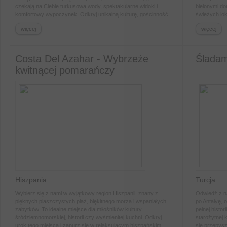
czekają na Ciebie turkusowa wody, spektakularne widoki i
bielonymi do
komfortowy wypoczynek. Odkryj unikalną kulturę, gościnność
świeżych lok
mieszkańców i niezapomniane przygody w jednym z
historycznyc
więcej
więcej
najbardziej fascynujących miejsc na świecie!.
magicznych f
gdzie tradyc
niezapomnia
Costa Del Azahar - Wybrzeże
Śladami
kwitnącej pomarańczy
Hiszpania
Turcja
Wybierz się z nami w wyjątkowy region Hiszpanii, znany z
Odwiedź z n
pięknych piaszczystych plaż, błękitnego morza i wspaniałych
po Antalyę, 
zabytków. To idealne miejsce dla miłośników kultury
pełnej histo
śródziemnomorskiej, historii czy wyśmienitej kuchni. Odkryj
starożytnej 
urok tego miejsca i zanurz się w relaksującym hiszpańskim
się przepysz