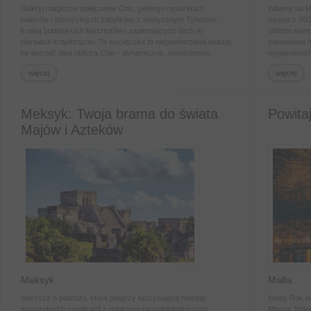
Odkryj magiczne połączenie Chin, pełnego cesarskich
Witamy na Ma
pałaców i starożytnych zabytków, z mistycznym Tybetem,
wyspa z 7000
krainą buddyjskich klasztorów i zapierających dech w
Valletta st
piersiach krajobrazów. Ta wycieczka to niepowtarzalna okazja,
planowania h
by poznać dwa oblicza Chin - dynamiczne, nowoczesne
wyjątkowość 
centrum oraz spokojne, duchowe serce na dachu świata.
dziedzictw
więcej
więcej
Meksyk: Twoja brama do świata
Powita
Majów i Azteków
Meksyk
Malta
Marzysz o podróży, która połączy fascynującą historię
Nowy Rok na 
starożytnych cywilizacji z relaksem na najpiękniejszych
Miasta, Mdi