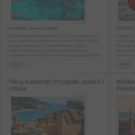
Australia i Nowa Zelandia
JAPONIA
Zapraszamy na wyjątkową podróż życia, która zabierze Cię
Przemierz Ja
przez najpiękniejsze zakątki Australii i Nowej Zelandii. Odkryj
uliczki Kiot
tętniące życiem miasta, takie jak Melbourne, Sydney i
fascynująceg
Auckland, oraz zachwyć się niezwykłą przyrodą – od
klimat dawne
spektakularnej Wielkiej Rafy Koralowej po majestatyczne fiordy
Nakamise. Od
Milford Sound. Podczas tej objazdowej wycieczki poznasz
zanurz się 
więcej
więcej
zarówno kulturowe ikony, jak i ukryte perły obu krajów.
Podziwiaj wi
Przemierz słynne trasy, takie jak Great Ocean Road i przejedź
odkryj samu
się legendarną kolejką Scenic Railway. Czeka na Ciebie także
Zatrzymaj s
niezapomniane spotkanie z kulturą Maorysów i magiczne
się po dziel
Okryj Katalonię! Przygoda, kultura i
Wielka
chwile w Hobbitonie, miejscu znanym z filmów „Władca
magię bambu
sztuka
Północ
Pierścieni”. Komfortowe noclegi i dobrze zaplanowane
sezonie saku
transfery zapewnią Ci pełen relaks i komfort. Dołącz do nas i
scenerię, kt
przeżyj niezapomniane chwile w sercu dwóch fascynujących
kontynentów!