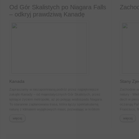
Od Gór Skalistych po Niagara Falls
Zacho
– odkryj prawdziwą Kanadę
Kanada
Stany Zj
Zapraszamy w niezapomnianą podróż przez najpiękniejsze
Zachodnie 
zakątki Kanady – od majestatycznych Gór Skalistych, przez
natury - Wie
tętniące życiem metropolie, aż po potęgę wodospadu Niagara.
dech w piers
To starannie zaplanowana trasa, która łączy spektakularną
oczarują Pań
naturę z klimatem wyjątkowych miast, pozwalając w krótkim
Francisco, f
czasie odkryć różnorodność jednego z najpiękniejszych
więcej
więcej
krajów świata. Komfortowe hotele, bogaty program i
niezapomniane widoki sprawią, że będzie to podróż, do której
będziesz wracać wspomnieniami przez lata.