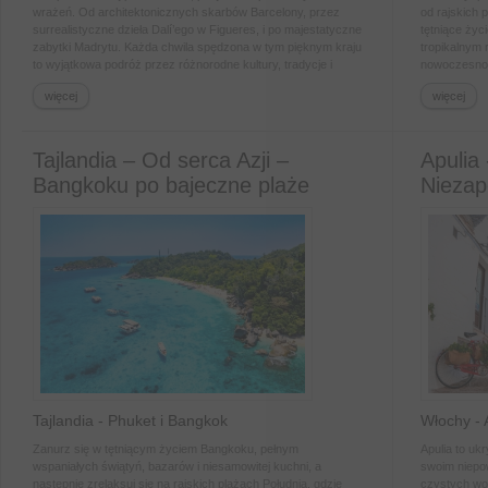
wrażeń. Od architektonicznych skarbów Barcelony, przez
od rajskich 
surrealistyczne dzieła Dalí’ego w Figueres, i po majestatyczne
tętniące życi
zabytki Madrytu. Każda chwila spędzona w tym pięknym kraju
tropikalnym r
to wyjątkowa podróż przez różnorodne kultury, tradycje i
nowoczesnoś
smaki. Zrelaksuj się na słonecznych plażach Costa Brava,
i niezliczon
więcej
więcej
odkryj urok średniowiecznych miast: Toledo i Girona, a także
doświadczeni
zachwyć się nowoczesnością Walencji. Hiszpania to miejsce,
czystych wod
które na zawsze pozostanie w Twojej pamięci!
tego magiczn
na każdym kr
Tajlandia – Od serca Azji –
Apulia
przygodą!
Bangkoku po bajeczne plaże
Niezap
Południa
Tajlandia - Phuket i Bangkok
Włochy - 
Zanurz się w tętniącym życiem Bangkoku, pełnym
Apulia to uk
wspaniałych świątyń, bazarów i niesamowitej kuchni, a
swoim niepow
następnie zrelaksuj się na rajskich plażach Południa, gdzie
czystych wo