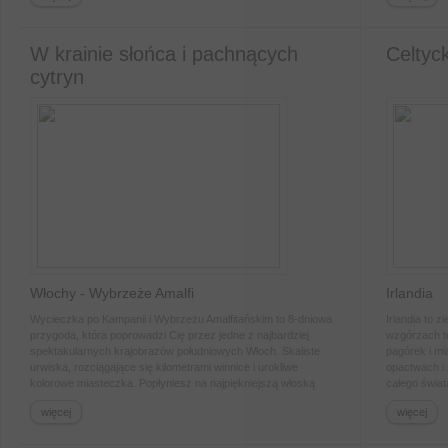
W krainie słońca i pachnących
Celtyc
cytryn
Włochy - Wybrzeże Amalfi
Irlandia
Wycieczka po Kampanii i Wybrzeżu Amalfitańskim to 8-dniowa
Irlandia to 
przygoda, która poprowadzi Cię przez jedne z najbardziej
wzgórzach to
spektakularnych krajobrazów południowych Włoch. Skaliste
pagórek i mi
urwiska, rozciągające się kilometrami winnice i urokliwe
opactwach i 
kolorowe miasteczka. Popłyniesz na najpiękniejszą włoską
całego świat
wyspę Capri oraz spróbujesz najprawdziwszego Limoncello.
więcej
więcej
Odkryj te i inne skarby podczas tej wyjątkowej wycieczki.