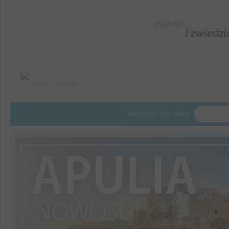
PREMIO...
i zwiedzi
O nas
Agenci
Informacje Sanitarne
Wprowadź kod oferty: