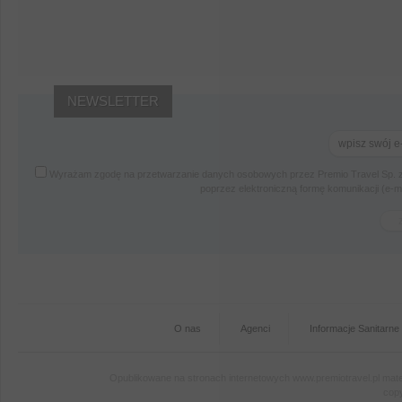
NEWSLETTER
Wyrażam zgodę na przetwarzanie danych osobowych przez Premio Travel Sp. z
poprzez elektroniczną formę komunikacji (e-
O nas
Agenci
Informacje Sanitarne
Opublikowane na stronach internetowych www.premiotravel.pl mater
copy