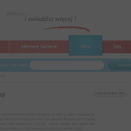
PREMIO...
i zwiedzisz więcej !
Informacje Sanitarne
Oferta
Loty
wadź kod oferty:
Sprawdź
luzji
zji
powrót do listy ofert
i niezwykłych kontrastów. Andaluzja to miejsce, gdzie spotykają się
ząc unikalną mozaikę kulturową. Od bajkowej Alhambry w Granadzie,
ondę i białe miasteczka w górach – każdy zakątek tego regionu ma
iękna architektura i zachwycające krajobrazy, ale też smaki