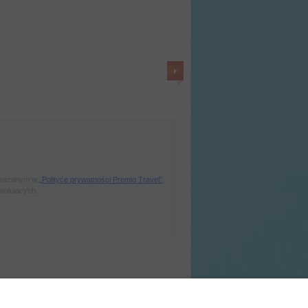
wskazanym w
„Polityce prywatności Premio Travel”
,
wołujących.
ityka prywatności