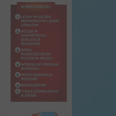
GŁÓWNE KORZYŚCI:
LATAMY WYŁĄCZNIE
RENOMOWANYMI LINIAMI
LOTNICZYMI
NOCLEGI W
KOMFORTOWYCH
HOTELACH ZE
ŚNIADANIEM
OPIEKA
POLSKOJĘZYCZNYCH
PILOTÓW NA MIEJSCU
INTERESUJĄCY PROGRAM
ZWIEDZANIA
PROSTA REZERWACJA
WYCIECZEK
BEZPIECZEŃSTWO
TYSIĄCE ZADOWOLONYCH
KLIENTÓW