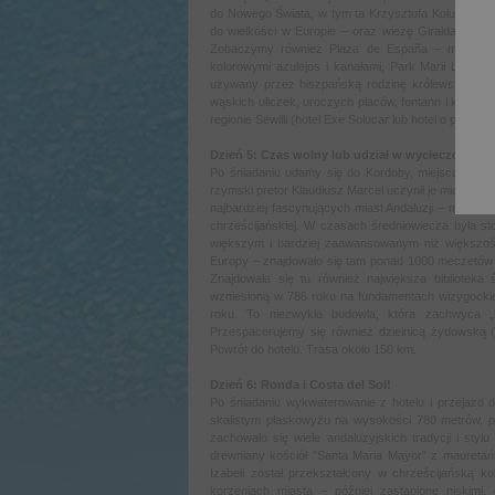
do Nowego Świata, w tym ta Krzysztofa Kolumba. P
do wielkości w Europie – oraz wieżę Giralda - daw
Zobaczymy również Plaza de España – monumen
kolorowymi azulejos i kanałami, Park Marii Luizy z
używany przez hiszpańską rodzinę królewską. Spacer
wąskich uliczek, uroczych placów, fontann i kwiató
regionie Sewilli (hotel Exe Solucar lub hotel o podo
Dzień 5: Czas wolny lub udział w wycieczce opcj
Po śniadaniu udamy się do Kordoby, miejsca gdzie w
rzymski pretor Klaudiusz Marcel uczynił je miastem p
najbardziej fascynujących miast Andaluzji – miasto, 
chrześcijańskiej. W czasach średniowiecza była stol
większym i bardziej zaawansowanym niż większość
Europy – znajdowało się tam ponad 1000 meczetów i 
Znajdowała się tu również największa biblioteka
wzniesioną w 786 roku na fundamentach wizygockiej
roku. To niezwykła budowla, która zachwyca „l
Przespacerujemy się również dzielnicą żydowską (
Powrót do hotelu. Trasa około 150 km.
Dzień 6: Ronda i Costa del Sol!
Po śniadaniu wykwaterowanie z hotelu i przejazd d
skalistym płaskowyżu na wysokości 780 metrów, p
zachowało się wiele andaluzyjskich tradycji i styl
drewniany kościół "Santa Maria Mayor" z mauretańs
Izabeli został przekształcony w chrześcijańską k
korzeniach miasta – później zastąpione niskimi,