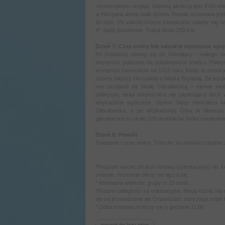
chrześcijański wygląd. Główną atrakcją jest XVIII
w Hiszpanii arenę walk byków. Ronda uznawana jest z
do dziś. Po zakończonym zwiedzaniu udamy się na
4*
bądź podobnym. Trasa około 250 km.
Dzień 7: Czas wolny lub udział w wycieczce opcjo
Po śniadaniu udamy się do Gibraltaru - małego skr
terytorium położone na południowym krańcu Półwyspu 
terytorium zamorskim od 1713 roku, kiedy to został
sporny między Hiszpanią a Wielką Brytanią. Ze wzglę
nas przejazd na Skałę Gibraltarską – słynne sie
półwyspu, skąd rozpościera się zapierający dech 
afrykańskie wybrzeże. Słynne Słupy Herkulesa ki
Gibraltarska, a po afrykańskiej Góra Al Moussa
gibraltarskie to około 120 osobników, które swobodnie
Dzień 8: Powrót
Śniadanie i czas wolny. Transfer na lotnisko zgodnie
*Program wycieczki jest ramowy (orientacyjny) np. k
zmianie. Promocje oferty nie łączą się.
* Minimalna wielkośc grupy to 25 osób.
*Podane odległości są orientacyjne. Mogą różnić się
nie są przewdziane ale Organizator zastrzega sobie
* Doba hotelowa kończy się o godzinie 11:00