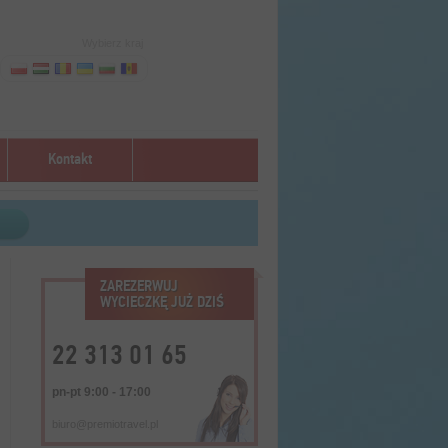
Wybierz kraj
Kontakt
ZAREZERWUJ
WYCIECZKĘ JUŻ DZIŚ
22 313 01 65
pn-pt 9:00 - 17:00
biuro@premiotravel.pl