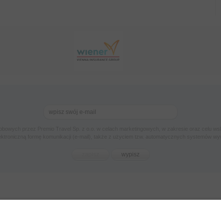
owych przez Premio Travel Sp. z o.o. w celach marketingowych, w zakresie oraz celu 
ektroniczną formę komunikacji (e-mail), także z użyciem tzw. automatycznych systemów wy
genci
Informacje Sanitarne
Oferta
Loty
Kontakt
Pol