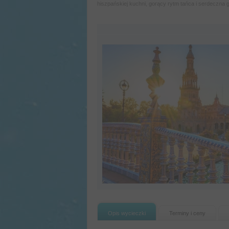
hiszpańskiej kuchni, gorący rytm tańca i serdeczna
Opis wycieczki
Terminy i ceny