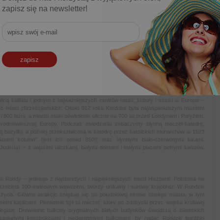
odczas zwiedzania miasta odwiedzimy gigantyczną katedrę Santa Maria – trzecią co
zapisz się na newsletter!
ny minaret, który został przekształcony w dzwonnicę – i stał się symbolem miasta.
talny plac zbudowany na Wystawę Iberoamerykańską w 1929 roku, ozdobiony
 pięknymi ogrodami oraz królewski pałac Alcazar pełen mauretańskich detali, nadal
 po romantycznej, starej dzielnicy Sewilli – Barrio Santa Cruz – z jej labiryntem
w będzie pięknym zakończeniem dnia pełnego wrażeń. Przejazd na nocleg 4* hotelu w
bnym standardzie). Trasa około 280 km.
onalnej - Kordoba – Miasto o wielu obliczach!
ciąż żywa jest jej słynna przeszłość. Historia miasta sięga 152 r. p.n.e., kiedy to
atrycjuszy oraz stolicą tej części Imperium Rzymskiego. To jedno z najpiękniejszych i
które przez wieki było miejscem spotkania trzech kultur: muzułmańskiej, żydowskiej i
icą kalifatu i jednym z najważniejszych centrów nauki, kultury i sztuki w Europie –
 miast chrześcijańskich. Około 912 roku Kordoba była najwspanialszym miastem
800 łaźni, a miasto miało oświetlenie uliczne na 700 lat przed Londynem i Paryżem.
 średniowiecznej Europy. Podczas zwiedzania zobaczymy słynną meczet-katedrę,
 bazyliki, a później przekształconą w katedrę przez katolickich monarchów w 1523
asem kolumn” (jest ich ponad 850!) oraz słynnymi biało-czerwonymi łukami.
Judería) – z wąskimi uliczkami, białymi domami i małymi placami pełnymi kwiatów.
o Rondy – jednego z najstarszych i najpiękniejszych miast Hiszpanii. Położona na
rzecięta 100-metrowym wąwozem, tworzy unikalny i surowy krajobraz. W Rondzie
u życia. Główne atrakcje znajdują się po południowej stronie starego miasta, w tym
kimi kaplicami. Pierwotnie był to meczet, który po zdobyciu przez wojska królowej
olegiatę. Drewniane balkony oryginalnych białych budynków świadczą o islamskich
 ceglanymi konstrukcjami i niedostępnymi balkonami, by nadać Rondzie bardziej