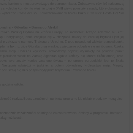
-wieczny kamienny most prowadzący do starego miasta. Zobaczymy również najstarszą
a kolebkę korridy i to właśnie tutaj w XVIII wieku powstały zasady, które obowiązują
 wybrzeże Costa del Sol. Zakwaterowanie w hotelu
Bakour Oh Nice Costa Del Sol
nalnej - Gibraltar – Brama do Afryki!
awka Wielkiej Brytanii na krańcu Europy. To niewielkie, liczące zaledwie 6,8 km²
Iberyjskiego, choć znajduje się w Hiszpanii, należy do Wielkiej Brytanii i jest jej
 jej przekazany na mocy Traktatu z Utrechtu. Z tego powodu od wieków stanowi punkt
du na fakt, iż ulice Gibraltaru są wąskie, zwiedzanie odbędzie się minibusami. Czeka
dlisko małp. Podczas wycieczki odwiedzimy najdalej wysunięty na południe punkt
w piersiach widok na Zatokę Algeciras (gdzie kończy się Morze Śródziemne) oraz
edyś wyznaczały koniec znanego świata – po stronie europejskiej jest to Skała
. Następnie odwiedzimy jaskinię, a potem odwiedzimy królewstwo małp. Magoty
 poruszają się dziś po tym brytyjskim terytorium. Powrót do hotelu.
 z godziną odlotu.
olejność realizacji poszczególnych punktów programu lub niektóre godziny mogą ulec
 nieznacznie w zależności od miejsca zakwaterowania. Zmiany w programie i hotelach
 taką możliwość.