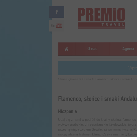
O nas
Agenci
Wpro
Strona główna
>
Oferta
> Flamenco, słońce i smaki Anda
Flamenco, słońce i smaki Andalu
Hiszpania
Udaj się z nami w podróż do krainy słońca, flamenco 
wpływy arabskie, chrześcijańskie i żydowskie, twor
przez tętniącą życiem Sewillę, aż po romantyczną R
swoją własną historię i klimat. Czeka nas nie tylko p