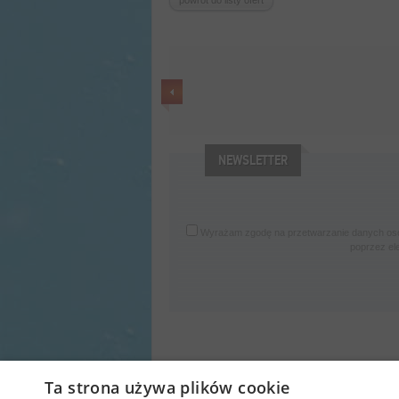
powrót do listy ofert
NEWSLETTER
Wyrażam zgodę na przetwarzanie danych osob
poprzez el
Ta strona używa plików cookie
O nas
A