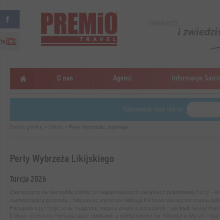
PREMIO...
i zwiedzi
O nas
Agenci
Informacje Sanit
Wprowadź kod oferty:
Strona główna
>
Oferta
> Perły Wybrzeża Likijskiego
Perły Wybrzeża Likijskiego
Turcja 2026
Zapraszamy na niezwykłą podróż po najpiękniejszych zakątkach południowej Turcji – krain
zachwycającą przyrodą. Podczas tej wycieczki odkryją Państwo starożytne miasta pełne 
Hierapolis czy Perge, oraz magiczne miejsca znane z pocztówek – jak białe tarasy Pam
Dalyan. Czeka na Państwa także spotkanie z dziedzictwem św. Mikołaja w Myrze, rejs