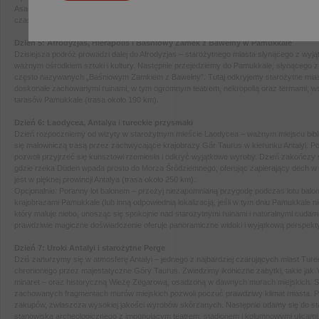
Asansör (winda), ikoniczna
Wieża Zegarowa w Konak, kulinarne doświadczenie z lokal
czas na spokojny spacer wzdłuż Kıbrıs Şehitleri Caddesi.
Dzień 5: Afrodyzjas, Hierapolis i Baśniowy Zamek z Bawełny w Pamukkale
Dzisiejsza podróż prowadzi dalej do Afrodyzjas – starożytnego miasta słynącego z w
ważnym ośrodkiem sztuki i kultury.
Następnie przejedziemy do Pamukkale, słynącego z 
często nazywanych „Baśniowym Zamkiem z Bawełny”. Tutaj odkryjemy
starożytne mias
doskonale zachowanymi ruinami, w tym ogromnym teatrem, nekropolią oraz termami, 
tarasów Pamukkale (trasa około 190 km).
Dzień 6: Laodycea, Antalya i tureckie przysmaki
Dzień rozpoczniemy od wizyty w starożytnym mieście Laodycea – ważnym miejscu bibl
się malowniczą trasą przez zachwycające
krajobrazy Gór Taurus w kierunku Antalyi. P
pozwoli przyjrzeć się kunsztowi rzemiosła i odkryć wyjątkowe wyroby.
Dzień zakończy s
gdzie rzeka Düden wpada prosto do Morza Śródziemnego, oferując zapierający dech w p
jest w pięknej prowincji Antalya
(trasa około 250 km).
Opcjonalnie: Poranny lot balonem – przeżyj niezapomnianą przygodę podczas lotu balo
krajobrazami Pamukkale (lub inną odpowiednią
lokalizacją, jeśli w tym dniu Pamukkale 
który maluje niebo, unosząc się spokojnie nad starożytnymi ruinami i naturalnymi
cudami
prawdziwie magiczne doświadczenie oferuje panoramiczne widoki i wyjątkową perspekty
Dzień 7: Uroki Antalyi i starożytne Perge
Dziś zanurzymy się w atmosferę Antalyi – jednego z najbardziej czarujących miast Tureck
chronionego przez majestatyczne
Góry Taurus. Zwiedzimy ikoniczne zabytki, takie jak 
minaret – oraz historyczną Wieżę Zegarową, osadzoną w dawnych
murach miejskich. Sp
zachowanych fragmentach murów miejskich pozwoli poczuć prawdziwy klimat miasta. 
zakupów, zwłaszcza wysokiej jakości wyrobów skórzanych. Następnie udamy się do s
stanowiska
archeologicznego z imponującym teatrem, stadionem i kolumnowymi ulicami.