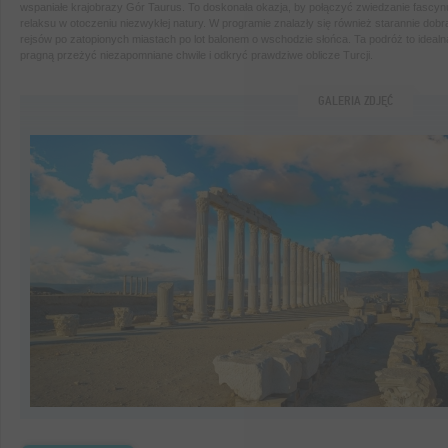
wspaniałe krajobrazy Gór Taurus. To doskonała okazja, by połączyć zwiedzanie fascyn
relaksu w otoczeniu niezwykłej natury. W programie znalazły się również starannie dob
rejsów po zatopionych miastach po lot balonem o wschodzie słońca. Ta podróż to idealn
pragną przeżyć niezapomniane chwile i odkryć prawdziwe oblicze Turcji.
GALERIA ZDJĘĆ