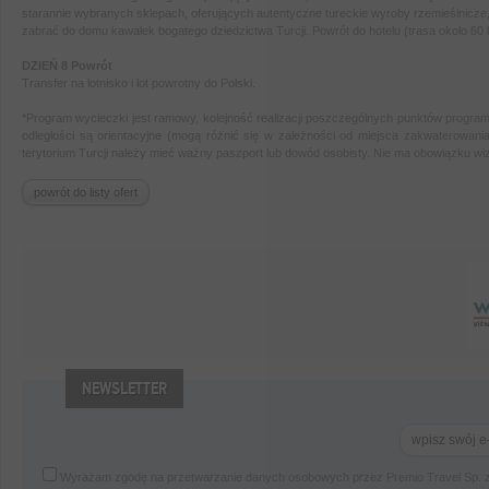
starannie wybranych sklepach, oferujących
autentyczne tureckie wyroby rzemieślnicze, 
zabrać do domu kawałek bogatego dziedzictwa Turcji. Powrót do hotelu (trasa około 60 
DZIEŃ 8 Powrót
Transfer na lotnisko i lot powrotny do Polski.
*Program wycieczki jest ramowy, kolejność realizacji poszczególnych punktów program
odległości są orientacyjne (mogą różnić się w zależności od miejsca zakwaterowania
terytorium Turcji należy mieć ważny paszport lub dowód osobisty. Nie ma obowiązku w
powrót do listy ofert
NEWSLETTER
Wyrażam zgodę na przetwarzanie danych osobowych przez Premio Travel Sp. z