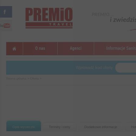
PREMIO...
i zwiedzi
O nas
Agenci
Informacje Sanit
Wprowadź kod oferty:
Strona główna
>
Oferta
>
Opis wycieczki
Terminy i ceny
Dodatkowe informacje
Hot