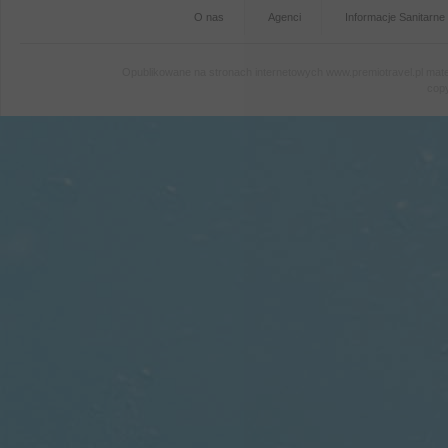
O nas
Agenci
Informacje Sanitarne
Opublikowane na stronach internetowych www.premiotravel.pl mater
copy