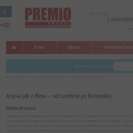
PREMIO...
i zwiedzi
O nas
Agenci
Informacje Sanit
Wprowadź kod oferty:
Strona główna
>
Oferta
> Anglia jak z filmu – od Londynu po Kornwalię
Anglia jak z filmu – od Londynu po Kornwalię
Wielka Brytania
Zapraszamy na wyjątkową podróż po najpiękniejszych zakątkach południowej Anglii – o
przez historyczne miasta i królewskie rezydencje, aż po malowniczą Kornwalię, znaną 
Podczas tej wycieczki odkryjemy miejsca pełne uroku, spektakularne krajobrazy klifów
architekturę, która od wieków zachwyca podróżnych. To idealna propozycja dla miłoś