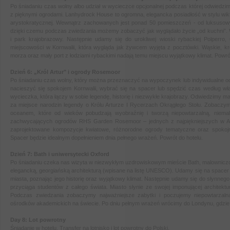
Po śniadaniu czas wolny albo udział w wycieczce opcjonalnej podczas której odwied
z pięknymi ogrodami. Lanhydrock House to ogromna, elegancka posiadłość w stylu wik
arystokratycznej. Wewnątrz zachowanych jest ponad 50 pomieszczeń - od luksusow
dzięki czemu podczas zwiedzania możemy zobaczyć jak wyglądało życie „od kuchni”. W
i park krajobrazowy. Następnie udamy się do urokliwej wioski rybackiej Polperro,
miejscowości w Kornwalii, która wygląda jak żywcem wyjęta z pocztówki. Wąskie, kr
morza oraz mały port z łodziami rybackimi nadają temu miejscu wyjątkowy klimat. Powrót
Dzień 6: „Król Artur" i ogrody
Rosemoor
Po śniadaniu czas wolny, który można przeznaczyć na wypoczynek lub indywidualne odk
nacieszyć się spokojem Kornwalii, wybrać się na spacer lub spędzić czas według w
wycieczka, która łączy w sobie legendę, historię i niezwykłe krajobrazy. Odwiedzimy 
za miejsce narodzin legendy o Królu Arturze I Rycerzach Okrągłego Stołu. Zobaczym
oceanem, które od wieków pobudzają wyobraźnię i tworzą niepowtarzalną, niema
zachwycających ogrodów RHS Garden Rosemoor – jednych z najpiękniejszych w Angl
zaprojektowane kompozycje kwiatowe, różnorodne ogrody tematyczne oraz spokojna
Spacer będzie idealnym dopełnieniem dnia pełnego wrażeń. Powrót do hotelu.
Dzień 7: Bath i uniwersytecki Oxford
Po śniadaniu czeka nas wizyta w niezwykłym uzdrowiskowym mieście Bath, malownicz
elegancką, georgiańską architekturą (wpisane na listę UNESCO). Udamy się na spacer 
miasta, poznając jego historię oraz wyjątkowy klimat.
Następnie udamy się do słynnego
przyciąga studentów z całego świata. Miasto słynie ze swojej imponującej architektu
Podczas zwiedzania zobaczymy najważniejsze zabytki i poczujemy niepowtarzalną
ośrodków akademickich na świecie. Po dniu pełnym wrażeń wrócimy do Londynu, gdzi
Day 8: Lot powrotny
Śniadanie w hotelu. Transfer na lotnisko i lot powrotny do Polski.